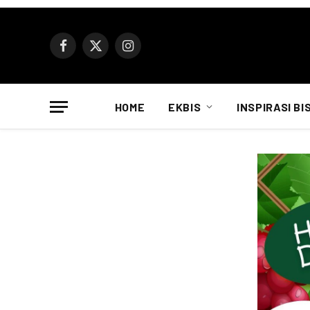
Facebook
X
Instagram
(Twitter)
HOME
EKBIS
INSPIRASI BI