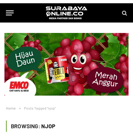
Home
»
Posts Tagged "njop"
BROWSING:
NJOP