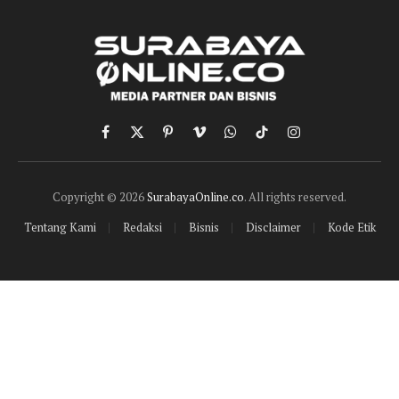
Facebook
X
Pinterest
Vimeo
WhatsApp
TikTok
Instagram
(Twitter)
Copyright © 2026
SurabayaOnline.co
. All rights reserved.
Tentang Kami
Redaksi
Bisnis
Disclaimer
Kode Etik