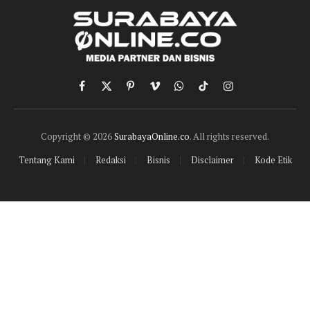
Facebook
X
Pinterest
Vimeo
WhatsApp
TikTok
Instagram
(Twitter)
Copyright © 2026
SurabayaOnline.co
. All rights reserved.
Tentang Kami
Redaksi
Bisnis
Disclaimer
Kode Etik