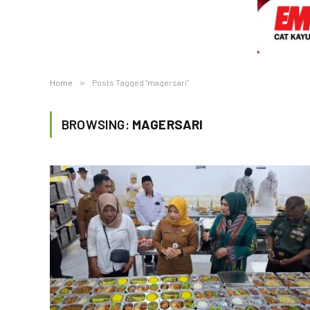
Home
»
Posts Tagged "magersari"
BROWSING:
MAGERSARI