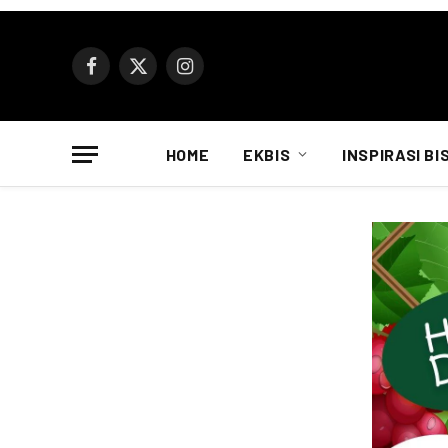
Facebook
X
Instagram
(Twitter)
HOME
EKBIS
INSPIRASI BI