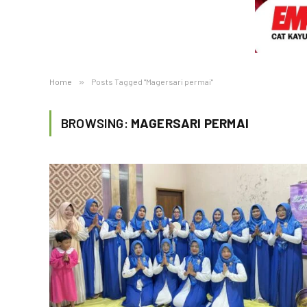
Home
»
Posts Tagged "Magersari permai"
BROWSING:
MAGERSARI PERMAI