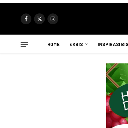
Facebook
X
Instagram
(Twitter)
HOME
EKBIS
INSPIRASI BI