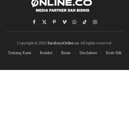
Facebook
X
Pinterest
Vimeo
WhatsApp
TikTok
Instagram
(Twitter)
Copyright © 2026
SurabayaOnline.co
. All rights reserved.
Tentang Kami
Redaksi
Bisnis
Disclaimer
Kode Etik