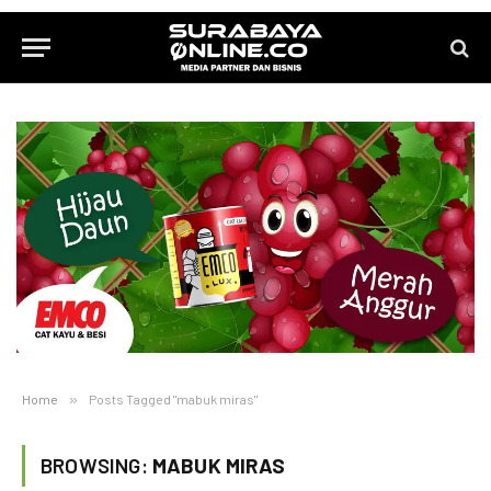
Home
»
Posts Tagged "mabuk miras"
BROWSING:
MABUK MIRAS