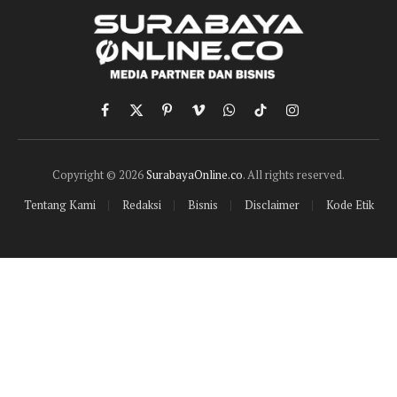
Facebook
X
Pinterest
Vimeo
WhatsApp
TikTok
Instagram
(Twitter)
Copyright © 2026
SurabayaOnline.co
. All rights reserved.
Tentang Kami
Redaksi
Bisnis
Disclaimer
Kode Etik