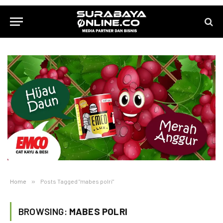
Home
»
Posts Tagged "mabes polri"
BROWSING:
MABES POLRI