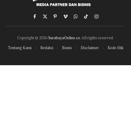
Facebook
X
Pinterest
Vimeo
WhatsApp
TikTok
Instagram
(Twitter)
Copyright © 2026
SurabayaOnline.co
. All rights reserved.
Tentang Kami
Redaksi
Bisnis
Disclaimer
Kode Etik