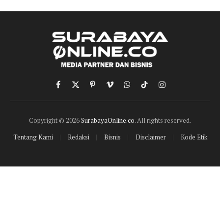
Facebook
X
Pinterest
Vimeo
WhatsApp
TikTok
Instagram
(Twitter)
Copyright © 2026
SurabayaOnline.co
. All rights reserved.
Tentang Kami
Redaksi
Bisnis
Disclaimer
Kode Etik