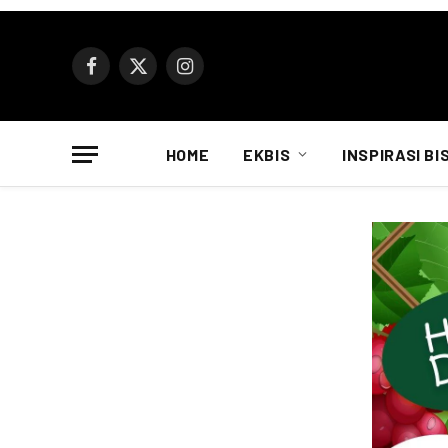
Facebook
X
Instagram
(Twitter)
HOME
EKBIS
INSPIRASI BI