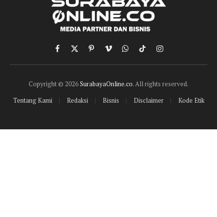
Facebook
X
Pinterest
Vimeo
WhatsApp
TikTok
Instagram
(Twitter)
Copyright © 2026
SurabayaOnline.co
. All rights reserved.
Tentang Kami
Redaksi
Bisnis
Disclaimer
Kode Etik