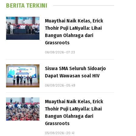
BERITA TERKINI
Muaythai Naik Kelas, Erick
Thohir Puji LaNyalla: Lihai
Bangun Olahraga dari
Grassroots
06/08/2026 - 07:23
Siswa SMA Seluruh Sidoarjo
Dapat Wawasan soal HIV
06/08/2026 - 05:49
Muaythai Naik Kelas, Erick
Thohir Puji LaNyalla: Lihai
Bangun Olahraga dari
Grassroots
05/08/2026 - 20:41