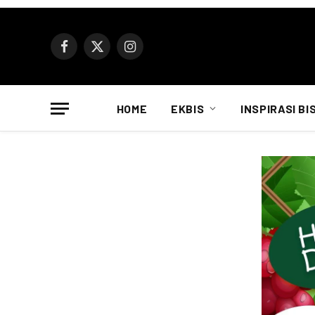
Facebook
X
Instagram
(Twitter)
HOME
EKBIS
INSPIRASI BI