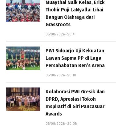
Muaythai Naik Kelas, Erick
Thohir Puji LaNyalla: Lihai
Bangun Olahraga dari
Grassroots
05/08/2026 - 20:41
PWI Sidoarjo Uji Kekuatan
Lawan Sapma PP di Laga
Persahabatan Ben’s Arena
05/08/2026 - 20:10
Kolaborasi PWI Gresik dan
DPRD, Apresiasi Tokoh
Inspiratif di Giri Pancasuar
Awards
05/08/2026 - 20:05