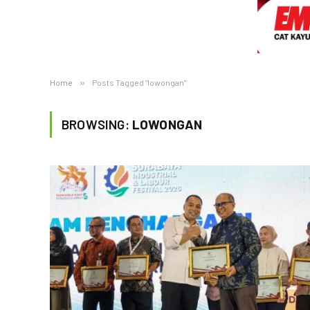
Home
»
Posts Tagged "lowongan"
BROWSING:
LOWONGAN