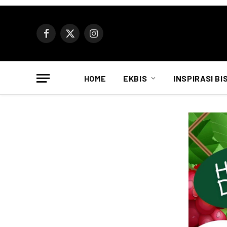
Facebook
X
Instagram
(Twitter)
HOME
EKBIS
INSPIRASI BI