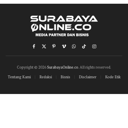
Facebook
X
Pinterest
Vimeo
WhatsApp
TikTok
Instagram
(Twitter)
Copyright © 2026
SurabayaOnline.co
. All rights reserved.
Tentang Kami
Redaksi
Bisnis
Disclaimer
Kode Etik