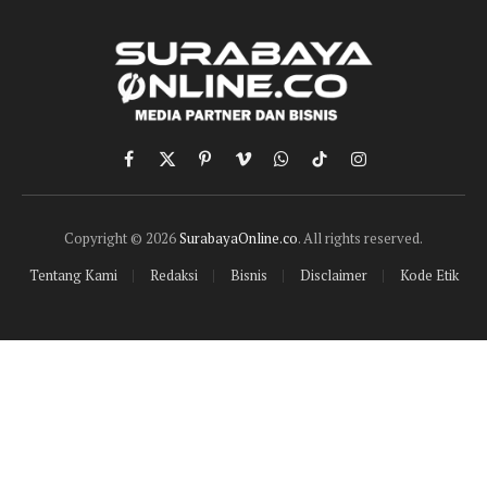
Facebook
X
Pinterest
Vimeo
WhatsApp
TikTok
Instagram
(Twitter)
Copyright © 2026
SurabayaOnline.co
. All rights reserved.
Tentang Kami
Redaksi
Bisnis
Disclaimer
Kode Etik