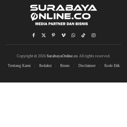
Facebook
X
Pinterest
Vimeo
WhatsApp
TikTok
Instagram
(Twitter)
Copyright © 2026
SurabayaOnline.co
. All rights reserved.
Tentang Kami
Redaksi
Bisnis
Disclaimer
Kode Etik