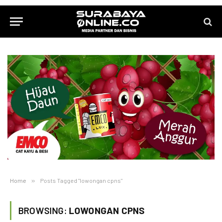
Home
»
Posts Tagged "lowongan cpns"
BROWSING:
LOWONGAN CPNS