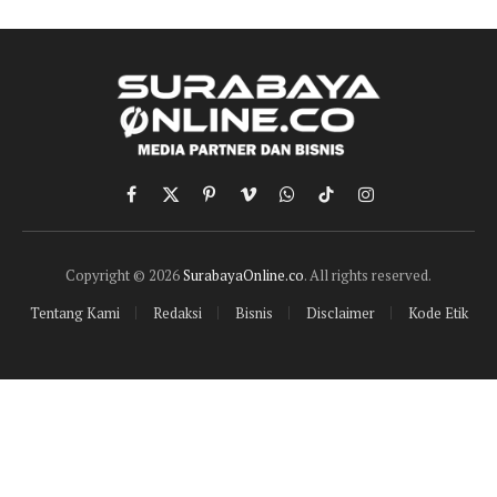
Facebook
X
Pinterest
Vimeo
WhatsApp
TikTok
Instagram
(Twitter)
Copyright © 2026
SurabayaOnline.co
. All rights reserved.
Tentang Kami
Redaksi
Bisnis
Disclaimer
Kode Etik