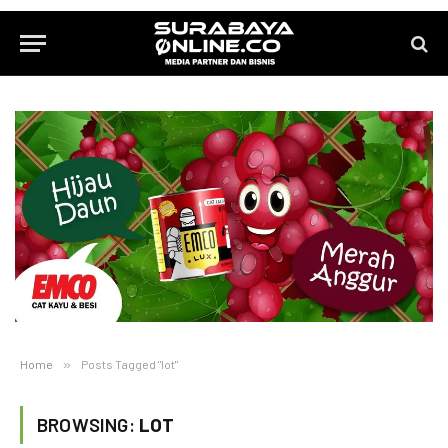
Home
»
Posts Tagged "lot"
BROWSING:
LOT