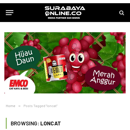
Home
»
Posts Tagged "loncat"
BROWSING:
LONCAT