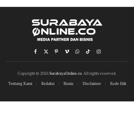
Facebook
X
Pinterest
Vimeo
WhatsApp
TikTok
Instagram
(Twitter)
Copyright © 2026
SurabayaOnline.co
. All rights reserved.
Tentang Kami
Redaksi
Bisnis
Disclaimer
Kode Etik