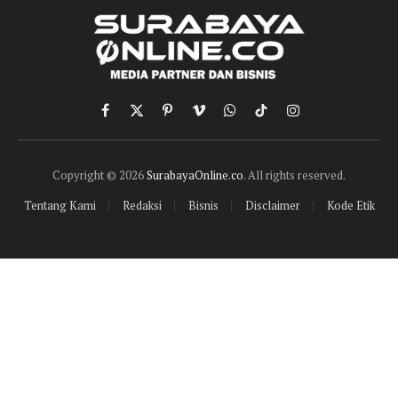
Facebook
X
Pinterest
Vimeo
WhatsApp
TikTok
Instagram
(Twitter)
Copyright © 2026
SurabayaOnline.co
. All rights reserved.
Tentang Kami
Redaksi
Bisnis
Disclaimer
Kode Etik