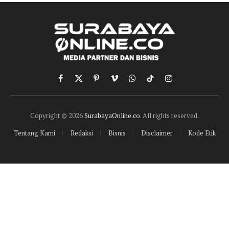
Facebook
X
Pinterest
Vimeo
WhatsApp
TikTok
Instagram
(Twitter)
Copyright © 2026
SurabayaOnline.co
. All rights reserved.
Tentang Kami
Redaksi
Bisnis
Disclaimer
Kode Etik