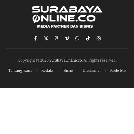
Facebook
X
Pinterest
Vimeo
WhatsApp
TikTok
Instagram
(Twitter)
Copyright © 2026
SurabayaOnline.co
. All rights reserved.
Tentang Kami
Redaksi
Bisnis
Disclaimer
Kode Etik