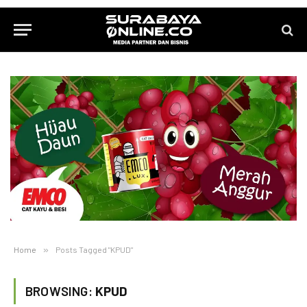
Home
»
Posts Tagged "KPUD"
BROWSING:
KPUD