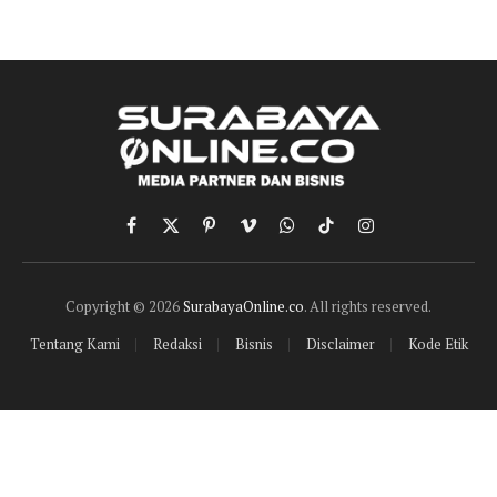
Facebook
X
Pinterest
Vimeo
WhatsApp
TikTok
Instagram
(Twitter)
Copyright © 2026
SurabayaOnline.co
. All rights reserved.
Tentang Kami
Redaksi
Bisnis
Disclaimer
Kode Etik