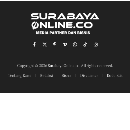
Facebook
X
Pinterest
Vimeo
WhatsApp
TikTok
Instagram
(Twitter)
Copyright © 2026
SurabayaOnline.co
. All rights reserved.
Tentang Kami
Redaksi
Bisnis
Disclaimer
Kode Etik