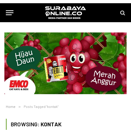
Home
»
Posts Tagged "kontak"
BROWSING:
KONTAK