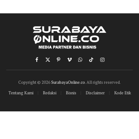
Facebook
X
Pinterest
Vimeo
WhatsApp
TikTok
Instagram
(Twitter)
Copyright © 2026
SurabayaOnline.co
. All rights reserved.
Tentang Kami
Redaksi
Bisnis
Disclaimer
Kode Etik