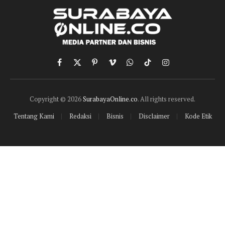
Facebook
X
Pinterest
Vimeo
WhatsApp
TikTok
Instagram
(Twitter)
Copyright © 2026
SurabayaOnline.co
. All rights reserved.
Tentang Kami
Redaksi
Bisnis
Disclaimer
Kode Etik