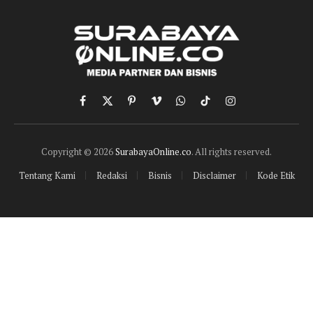
Facebook
X
Pinterest
Vimeo
WhatsApp
TikTok
Instagram
(Twitter)
Copyright © 2026
SurabayaOnline.co
. All rights reserved.
Tentang Kami
Redaksi
Bisnis
Disclaimer
Kode Etik