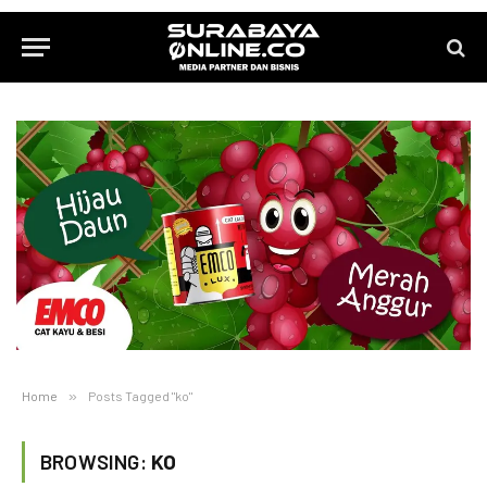
Home
»
Posts Tagged "ko"
BROWSING:
KO