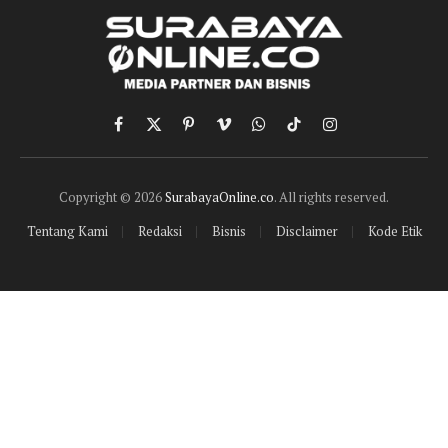
Facebook
X
Pinterest
Vimeo
WhatsApp
TikTok
Instagram
(Twitter)
Copyright © 2026
SurabayaOnline.co
. All rights reserved.
Tentang Kami
Redaksi
Bisnis
Disclaimer
Kode Etik