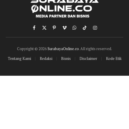
Facebook
X
Pinterest
Vimeo
WhatsApp
TikTok
Instagram
(Twitter)
Copyright © 2026
SurabayaOnline.co
. All rights reserved.
Tentang Kami
Redaksi
Bisnis
Disclaimer
Kode Etik