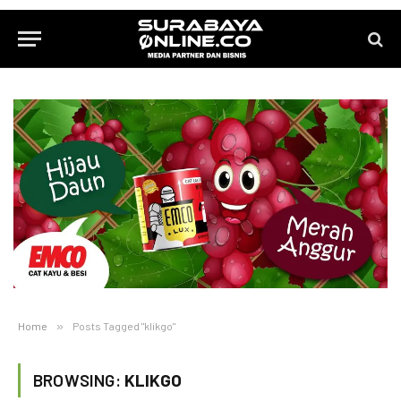
Home
»
Posts Tagged "klikgo"
BROWSING:
KLIKGO