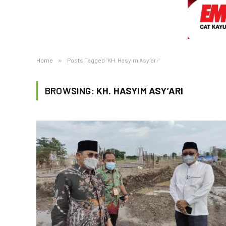
Home
»
Posts Tagged "KH. Hasyim Asy’ari"
BROWSING:
KH. HASYIM ASY’ARI