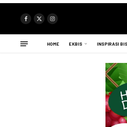
Facebook
X
Instagram
(Twitter)
HOME
EKBIS
INSPIRASI BI