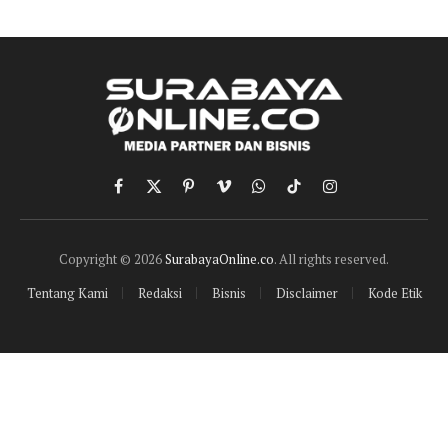
Facebook
X
Pinterest
Vimeo
WhatsApp
TikTok
Instagram
(Twitter)
Copyright © 2026
SurabayaOnline.co
. All rights reserved.
Tentang Kami
Redaksi
Bisnis
Disclaimer
Kode Etik