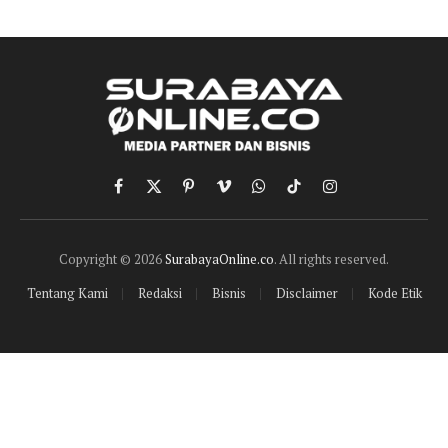
Facebook
X
Pinterest
Vimeo
WhatsApp
TikTok
Instagram
(Twitter)
Copyright © 2026
SurabayaOnline.co
. All rights reserved.
Tentang Kami
Redaksi
Bisnis
Disclaimer
Kode Etik