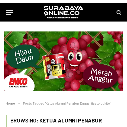
Home
»
Posts Tagged "Ketua Alumni Penabur Enggartiasto Lukito"
BROWSING:
KETUA ALUMNI PENABUR