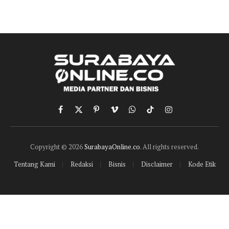
Facebook
X
Pinterest
Vimeo
WhatsApp
TikTok
Instagram
(Twitter)
Copyright © 2026
SurabayaOnline.co
. All rights reserved.
Tentang Kami
Redaksi
Bisnis
Disclaimer
Kode Etik