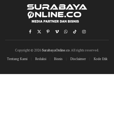
Facebook
X
Pinterest
Vimeo
WhatsApp
TikTok
Instagram
(Twitter)
Copyright © 2026
SurabayaOnline.co
. All rights reserved.
Tentang Kami
Redaksi
Bisnis
Disclaimer
Kode Etik