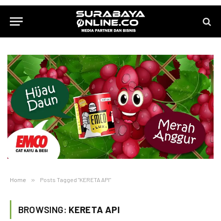
Home
»
Posts Tagged "KERETA API"
BROWSING:
KERETA API