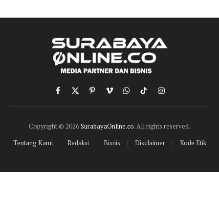
Facebook
X
Pinterest
Vimeo
WhatsApp
TikTok
Instagram
(Twitter)
Copyright © 2026
SurabayaOnline.co
. All rights reserved.
Tentang Kami
Redaksi
Bisnis
Disclaimer
Kode Etik