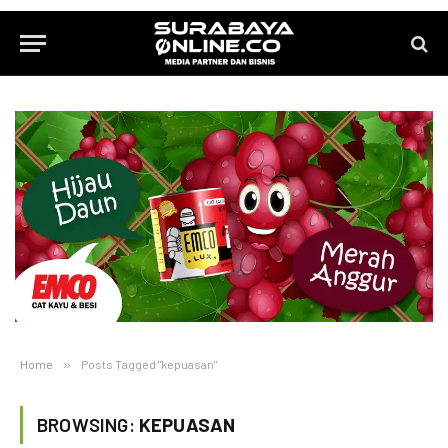
Home
»
Posts Tagged "kepuasan"
BROWSING:
KEPUASAN