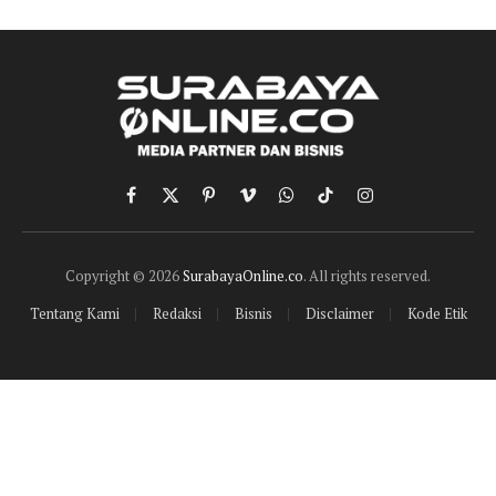
Facebook
X
Pinterest
Vimeo
WhatsApp
TikTok
Instagram
(Twitter)
Copyright © 2026
SurabayaOnline.co
. All rights reserved.
Tentang Kami
Redaksi
Bisnis
Disclaimer
Kode Etik