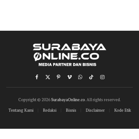
Facebook
X
Pinterest
Vimeo
WhatsApp
TikTok
Instagram
(Twitter)
Copyright © 2026
SurabayaOnline.co
. All rights reserved.
Tentang Kami
Redaksi
Bisnis
Disclaimer
Kode Etik