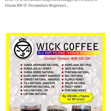
Fasum RW 07 Perumahan Magersari…