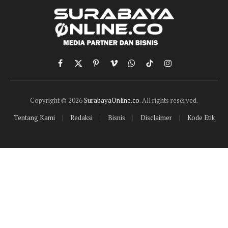
Facebook
X
Pinterest
Vimeo
WhatsApp
TikTok
Instagram
(Twitter)
Copyright © 2026
SurabayaOnline.co
. All rights reserved.
Tentang Kami
Redaksi
Bisnis
Disclaimer
Kode Etik