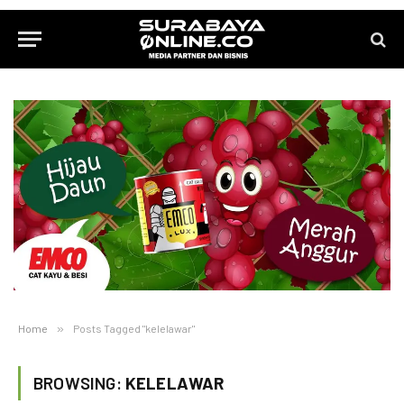
Home
»
Posts Tagged "kelelawar"
BROWSING:
KELELAWAR