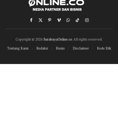
Facebook
X
Pinterest
Vimeo
WhatsApp
TikTok
Instagram
(Twitter)
Copyright © 2026
SurabayaOnline.co
. All rights reserved.
Tentang Kami
Redaksi
Bisnis
Disclaimer
Kode Etik