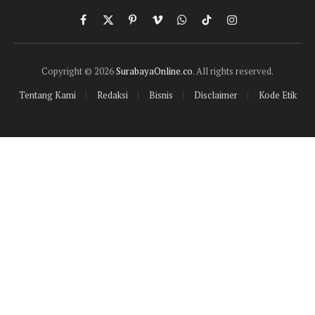
Facebook
X
Pinterest
Vimeo
WhatsApp
TikTok
Instagram
(Twitter)
Copyright © 2026
SurabayaOnline.co
. All rights reserved.
Tentang Kami
Redaksi
Bisnis
Disclaimer
Kode Etik