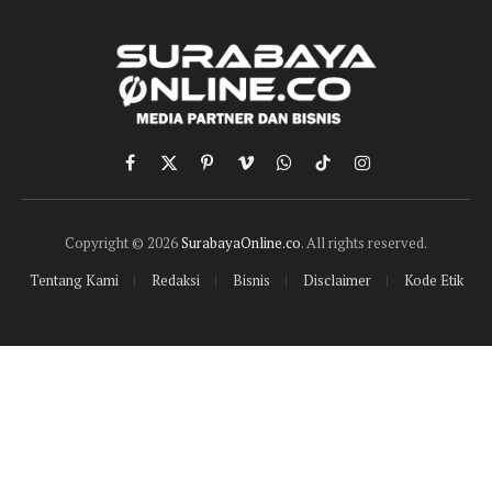
Facebook
X
Pinterest
Vimeo
WhatsApp
TikTok
Instagram
(Twitter)
Copyright © 2026
SurabayaOnline.co
. All rights reserved.
Tentang Kami
Redaksi
Bisnis
Disclaimer
Kode Etik