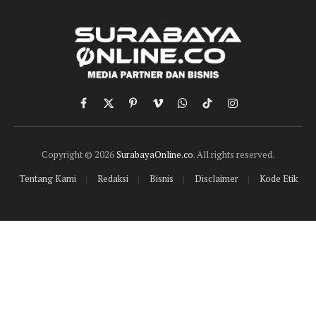
Facebook
X
Pinterest
Vimeo
WhatsApp
TikTok
Instagram
(Twitter)
Copyright © 2026
SurabayaOnline.co
. All rights reserved.
Tentang Kami
Redaksi
Bisnis
Disclaimer
Kode Etik