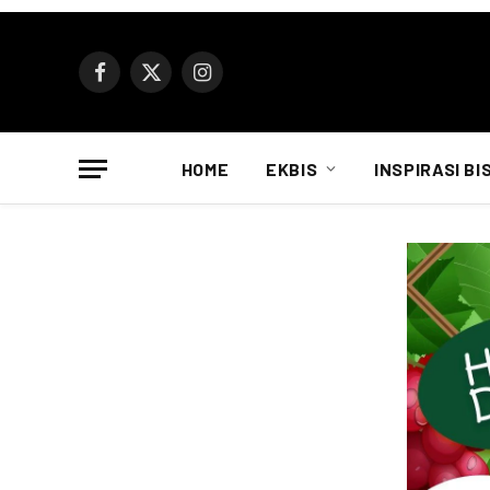
Facebook
X
Instagram
(Twitter)
HOME
EKBIS
INSPIRASI BI