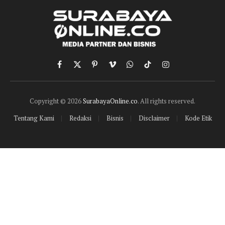
Facebook
X
Pinterest
Vimeo
WhatsApp
TikTok
Instagram
(Twitter)
Copyright © 2026
SurabayaOnline.co
. All rights reserved.
Tentang Kami
Redaksi
Bisnis
Disclaimer
Kode Etik