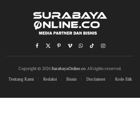
Facebook
X
Pinterest
Vimeo
WhatsApp
TikTok
Instagram
(Twitter)
Copyright © 2026
SurabayaOnline.co
. All rights reserved.
Tentang Kami
Redaksi
Bisnis
Disclaimer
Kode Etik