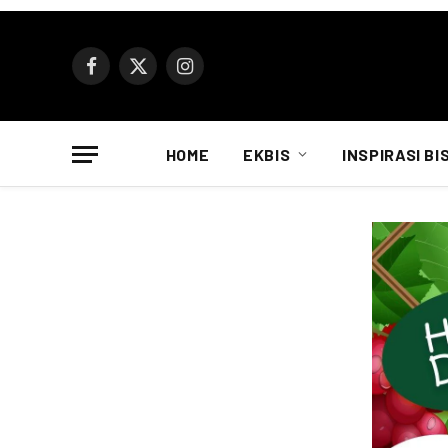
Facebook
X
Instagram
(Twitter)
HOME
EKBIS
INSPIRASI BI