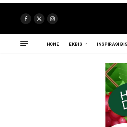
Facebook
X
Instagram
(Twitter)
HOME
EKBIS
INSPIRASI BI