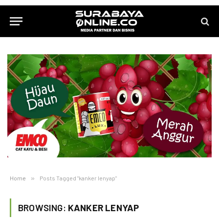
Home
»
Posts Tagged "kanker lenyap"
BROWSING:
KANKER LENYAP