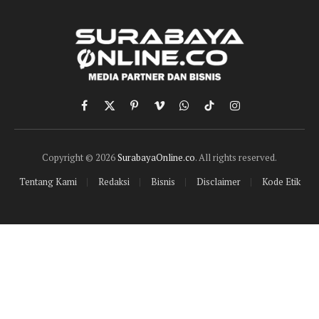
Facebook
X
Pinterest
Vimeo
WhatsApp
TikTok
Instagram
(Twitter)
Copyright © 2026
SurabayaOnline.co
. All rights reserved.
Tentang Kami
Redaksi
Bisnis
Disclaimer
Kode Etik