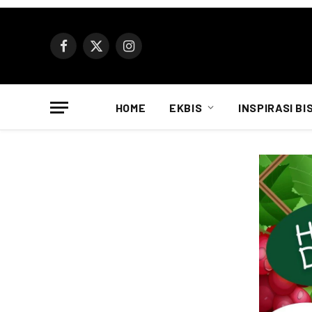
Facebook
X
Instagram
(Twitter)
HOME
EKBIS
INSPIRASI BI