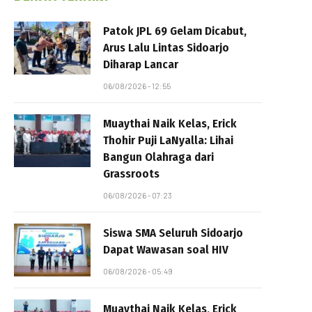
Patok JPL 69 Gelam Dicabut,
Arus Lalu Lintas Sidoarjo
Diharap Lancar
06/08/2026 - 12:55
Muaythai Naik Kelas, Erick
Thohir Puji LaNyalla: Lihai
Bangun Olahraga dari
Grassroots
06/08/2026 - 07:23
Siswa SMA Seluruh Sidoarjo
Dapat Wawasan soal HIV
06/08/2026 - 05:49
Muaythai Naik Kelas, Erick