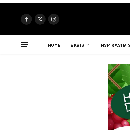
Facebook
X
Instagram
(Twitter)
HOME
EKBIS
INSPIRASI BI