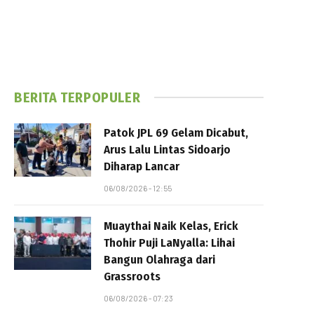
BERITA TERPOPULER
Patok JPL 69 Gelam Dicabut,
Arus Lalu Lintas Sidoarjo
Diharap Lancar
06/08/2026 - 12:55
Muaythai Naik Kelas, Erick
Thohir Puji LaNyalla: Lihai
Bangun Olahraga dari
Grassroots
06/08/2026 - 07:23