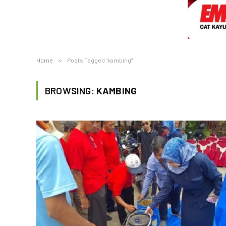
Home
»
Posts Tagged "kambing"
BROWSING:
KAMBING